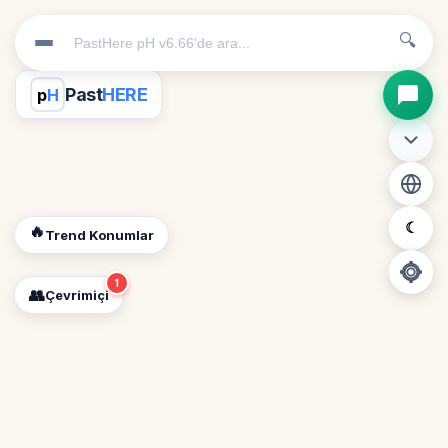
🔍
Past
HERE
p
H
☾
🔥
Trend Konumlar
1
👥
Çevrimiçi
📍
Konum İzni Gerekli
Diğer insanları görebilmek için konumunuzu açmalısınız.