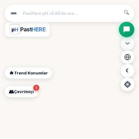
🔍
Past
HERE
p
H
☾
🔥
Trend Konumlar
1
👥
Çevrimiçi
📍
Konum İzni Gerekli
Diğer insanları görebilmek için konumunuzu açmalısınız.