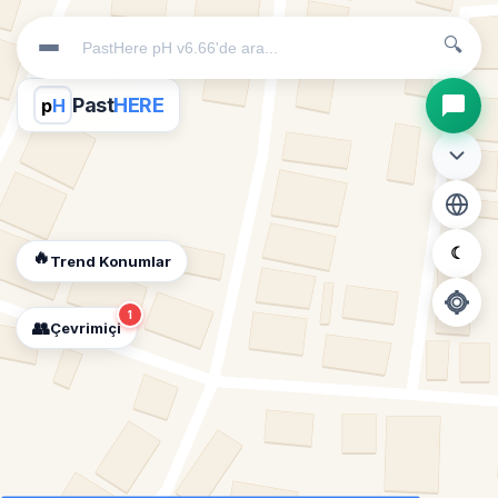
🔍
Past
HERE
p
H
☾
🔥
Trend Konumlar
1
👥
Çevrimiçi
📍
Konum İzni Gerekli
Diğer insanları görebilmek için konumunuzu açmalısınız.