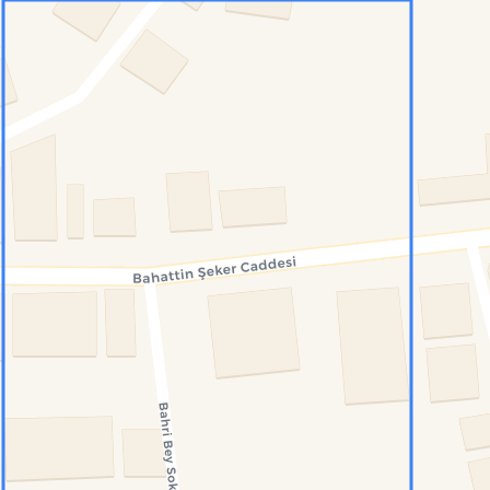
Konumumu Bul
0 İnsan
27 Bot