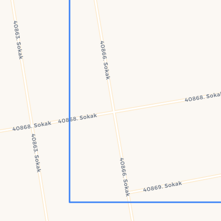
Konumumu Bul
0 İnsan
9 Bot