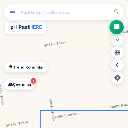
🔍
Past
HERE
p
H
☾
🔥
Trend Konumlar
1
👥
Çevrimiçi
📍
Konum İzni Gerekli
Diğer insanları görebilmek için konumunuzu açmalısınız.