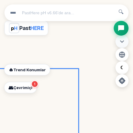
🔍
Past
HERE
p
H
☾
🔥
Trend Konumlar
1
👥
Çevrimiçi
📍
Konum İzni Gerekli
Diğer insanları görebilmek için konumunuzu açmalısınız.