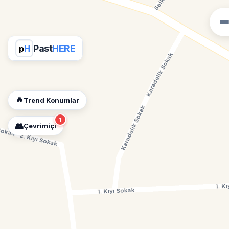
Past
HERE
p
H
🔥
Trend Konumlar
1
👥
Çevrimiçi
📍
Konum İzni Gerekli
Diğer insanları görebilmek için konumunuzu
açmalısınız.