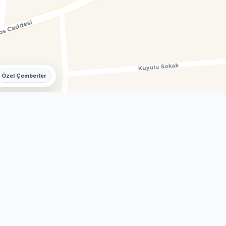
Özel Çemberler
Akkaya Eczanesi
 Tren Garı
ÇINAR ELEKTRİK