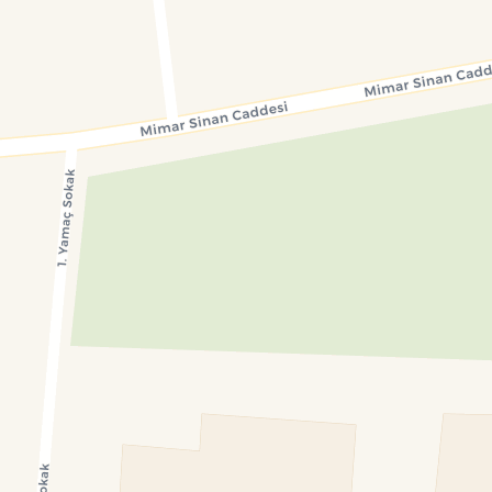
Konumumu Bul
0 İnsan
68 Bot