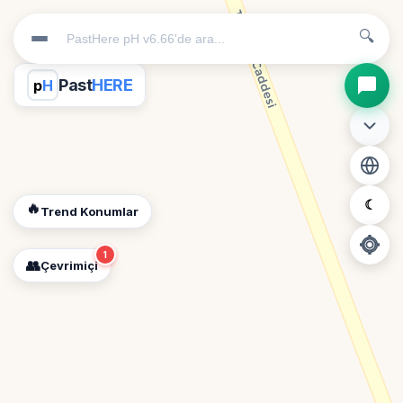
🔍
Past
HERE
p
H
☾
🔥
Trend Konumlar
1
👥
Çevrimiçi
📍
Konum İzni Gerekli
Diğer insanları görebilmek için konumunuzu açmalısınız.