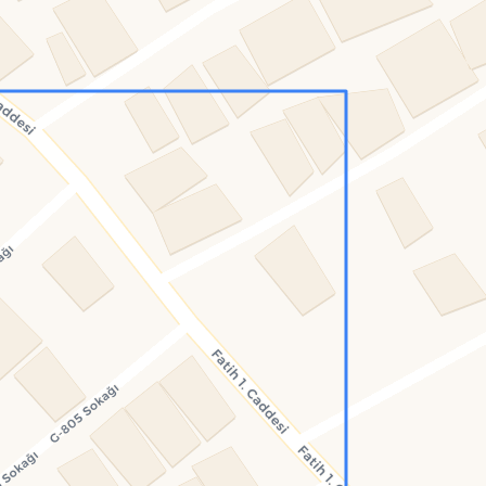
Konumumu Bul
0 İnsan
21 Bot