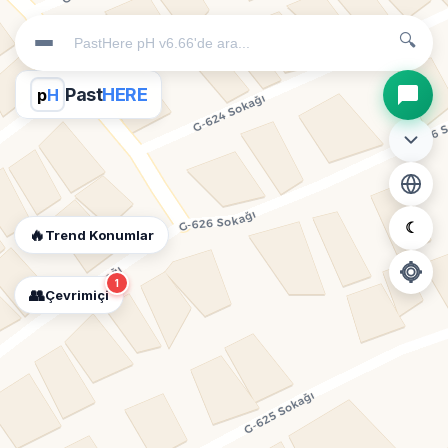
🔍
Past
HERE
p
H
☾
🔥
Trend Konumlar
1
👥
Çevrimiçi
📍
Konum İzni Gerekli
Diğer insanları görebilmek için konumunuzu açmalısınız.