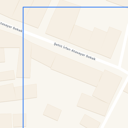
Konumumu Bul
0 İnsan
63 Bot