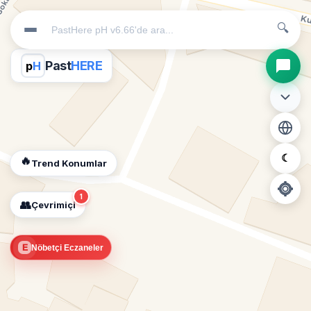
🔍
Past
HERE
p
H
☾
🔥
Trend Konumlar
1
👥
Çevrimiçi
📍
E
Nöbetçi Eczaneler
Konum İzni Gerekli
Diğer insanları görebilmek için konumunuzu açmalısınız.