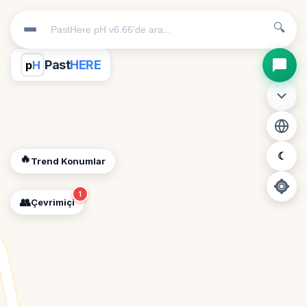
🔍
Past
HERE
p
H
☾
🔥
Trend Konumlar
1
👥
Çevrimiçi
📍
Konum İzni Gerekli
Diğer insanları görebilmek için konumunuzu açmalısınız.