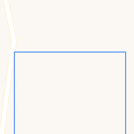
Konumumu Bul
0 İnsan
23 Bot