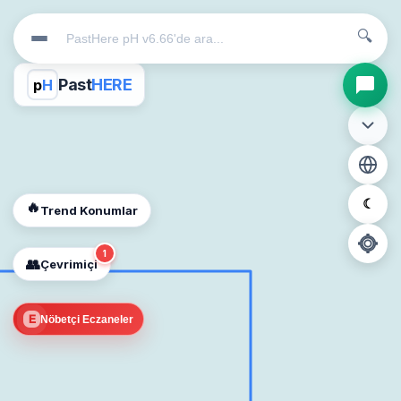
🔍
Past
HERE
p
H
☾
🔥
Trend Konumlar
1
👥
Çevrimiçi
📍
E
Nöbetçi Eczaneler
Konum İzni Gerekli
Diğer insanları görebilmek için konumunuzu açmalısınız.