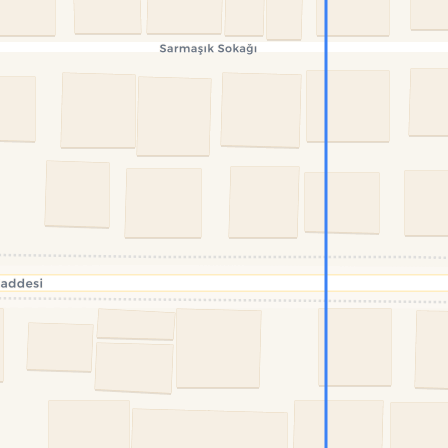
Konumumu Bul
0 İnsan
18 Bot