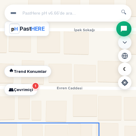
🔍
Past
HERE
p
H
☾
🔥
Trend Konumlar
1
👥
Çevrimiçi
📍
Konum İzni Gerekli
Diğer insanları görebilmek için konumunuzu açmalısınız.