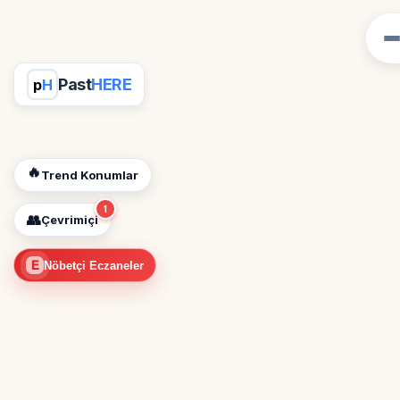
Past
HERE
p
H
🔥
Trend Konumlar
1
👥
Çevrimiçi
E
Nöbetçi Eczaneler
📍
Konum İzni Gerekli
Diğer insanları görebilmek için konumunuzu
açmalısınız.