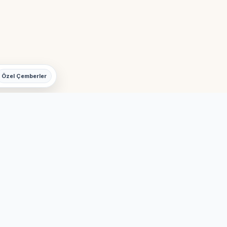
Özel Çemberler
yarbakır
onu
Anka Pilates