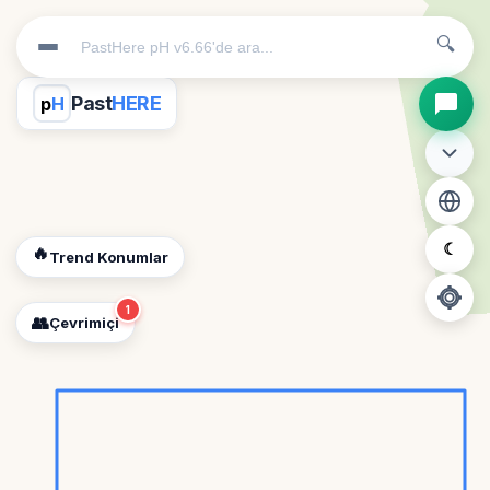
🔍
Past
HERE
p
H
☾
🔥
Trend Konumlar
1
👥
Çevrimiçi
📍
Konum İzni Gerekli
Diğer insanları görebilmek için konumunuzu açmalısınız.