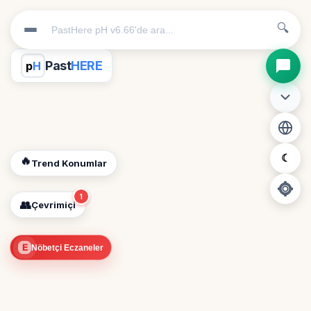
🔍
Past
HERE
p
H
☾
🔥
Trend Konumlar
1
👥
Çevrimiçi
📍
E
Nöbetçi Eczaneler
Konum İzni Gerekli
Diğer insanları görebilmek için konumunuzu açmalısınız.