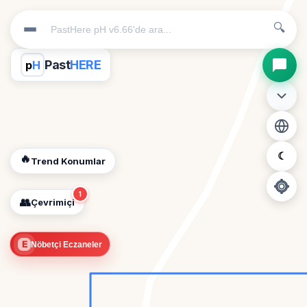
🔍
Past
HERE
p
H
☾
🔥
Trend Konumlar
1
👥
Çevrimiçi
📍
E
Nöbetçi Eczaneler
Konum İzni Gerekli
Diğer insanları görebilmek için konumunuzu açmalısınız.