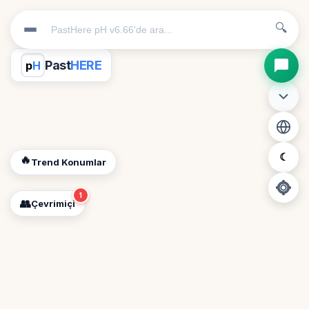
🔍
Past
HERE
p
H
☾
🔥
Trend Konumlar
1
👥
Çevrimiçi
📍
Konum İzni Gerekli
Diğer insanları görebilmek için konumunuzu açmalısınız.