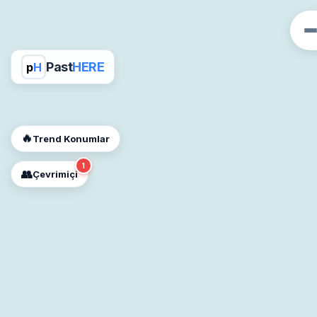
Past
HERE
p
H
🔥
Trend Konumlar
1
👥
Çevrimiçi
📍
Konum İzni Gerekli
Diğer insanları görebilmek için konumunuzu
açmalısınız.