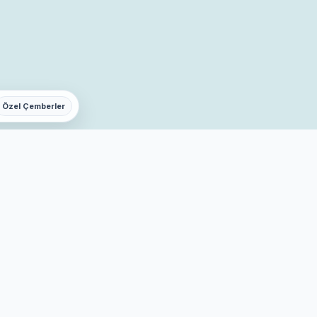
Özel Çemberler
iv
 & Bar
Terminal Kafe