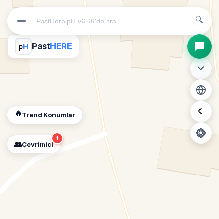
🔍
Past
HERE
p
H
☾
🔥
Trend Konumlar
1
👥
Çevrimiçi
📍
Konum İzni Gerekli
Diğer insanları görebilmek için konumunuzu açmalısınız.