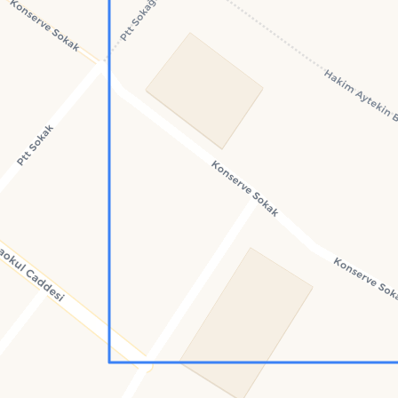
Konumumu Bul
0 İnsan
19 Bot