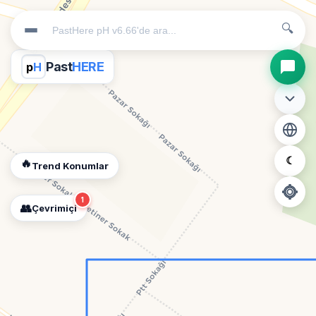
🔍
Past
HERE
p
H
☾
🔥
Trend Konumlar
1
👥
Çevrimiçi
📍
Konum İzni Gerekli
Diğer insanları görebilmek için konumunuzu açmalısınız.