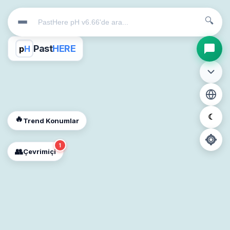
🔍
Past
HERE
p
H
☾
🔥
Trend Konumlar
1
👥
Çevrimiçi
📍
Konum İzni Gerekli
Diğer insanları görebilmek için konumunuzu açmalısınız.