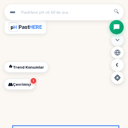
🔍
Past
HERE
p
H
☾
🔥
Trend Konumlar
1
👥
Çevrimiçi
📍
Konum İzni Gerekli
Diğer insanları görebilmek için konumunuzu açmalısınız.