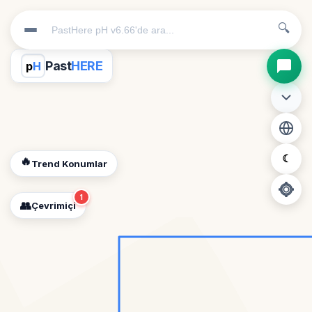
🔍
Past
HERE
p
H
☾
🔥
Trend Konumlar
1
👥
Çevrimiçi
📍
Konum İzni Gerekli
Diğer insanları görebilmek için konumunuzu açmalısınız.