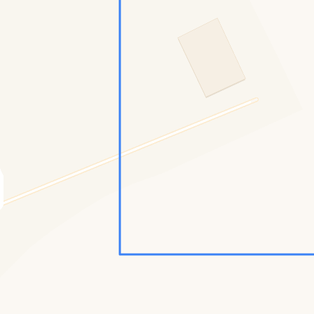
Konumumu Bul
0 İnsan
34 Bot