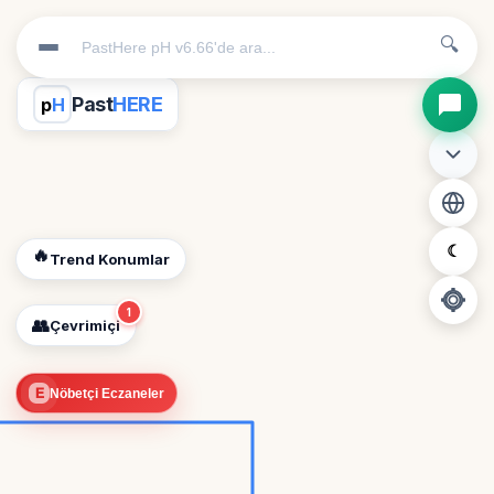
🔍
Past
HERE
p
H
☾
🔥
Trend Konumlar
1
👥
Çevrimiçi
📍
E
Nöbetçi Eczaneler
Konum İzni Gerekli
Diğer insanları görebilmek için konumunuzu açmalısınız.