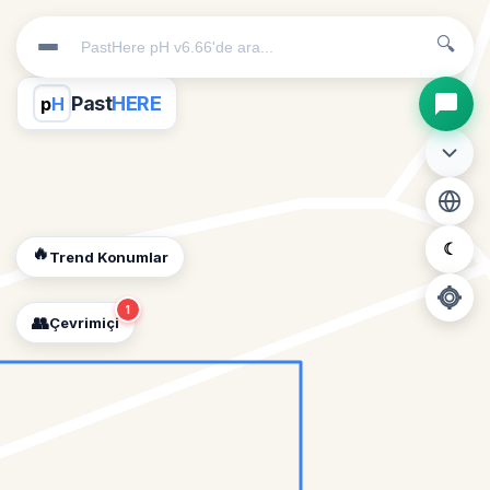
🔍
Past
HERE
p
H
☾
🔥
Trend Konumlar
1
👥
Çevrimiçi
📍
Konum İzni Gerekli
Diğer insanları görebilmek için konumunuzu açmalısınız.