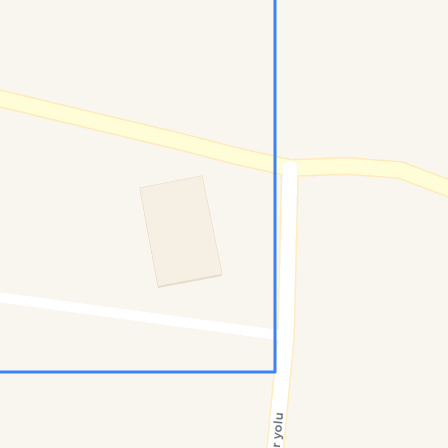
Konumumu Bul
0 İnsan
15 Bot