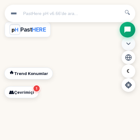
🔍
Past
HERE
p
H
☾
🔥
Trend Konumlar
1
👥
Çevrimiçi
📍
Konum İzni Gerekli
Diğer insanları görebilmek için konumunuzu açmalısınız.