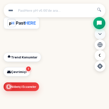
🔍
Past
HERE
p
H
☾
🔥
Trend Konumlar
1
👥
Çevrimiçi
📍
E
Nöbetçi Eczaneler
Konum İzni Gerekli
Diğer insanları görebilmek için konumunuzu açmalısınız.