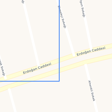
Konumumu Bul
0 İnsan
70 Bot