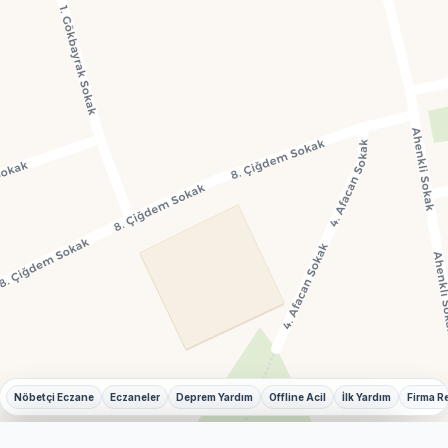
Nöbetçi Eczane
Eczaneler
Deprem Yardım
Offline Acil
İlk Yardım
Firma R