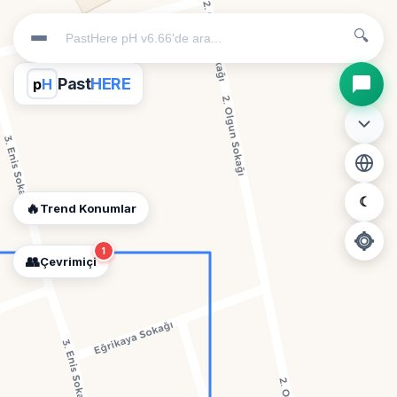
🔍
Past
HERE
p
H
☾
🔥
Trend Konumlar
1
👥
Çevrimiçi
📍
Konum İzni Gerekli
Diğer insanları görebilmek için konumunuzu açmalısınız.