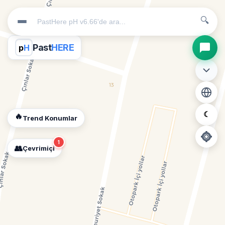
🔍
Past
HERE
p
H
☾
🔥
Trend Konumlar
1
👥
Çevrimiçi
📍
Konum İzni Gerekli
Diğer insanları görebilmek için konumunuzu açmalısınız.