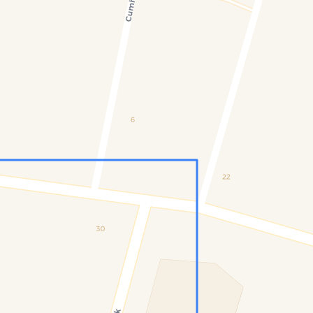
Konumumu Bul
0 İnsan
10 Bot