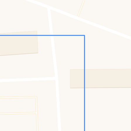
Konumumu Bul
0 İnsan
16 Bot