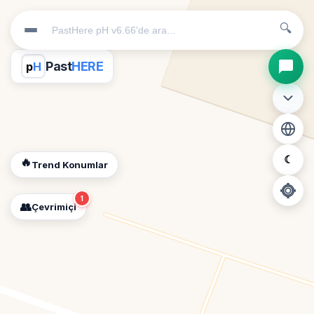
🔍
Past
HERE
p
H
☾
🔥
Trend Konumlar
1
👥
Çevrimiçi
📍
Konum İzni Gerekli
Diğer insanları görebilmek için konumunuzu açmalısınız.