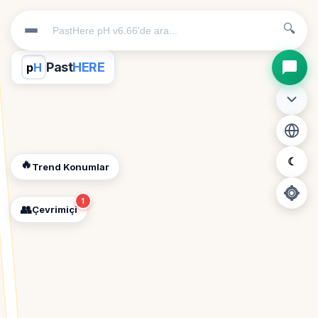
🔍
Past
HERE
p
H
☾
🔥
Trend Konumlar
1
👥
Çevrimiçi
📍
Konum İzni Gerekli
Diğer insanları görebilmek için konumunuzu açmalısınız.