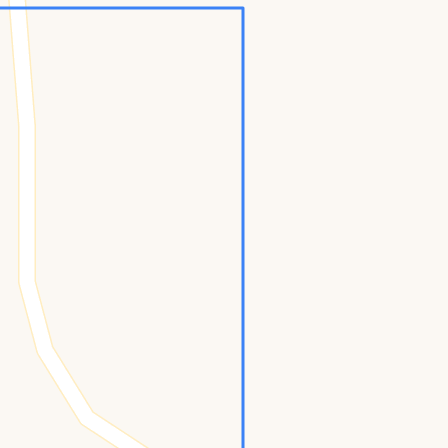
Konumumu Bul
0 İnsan
12 Bot