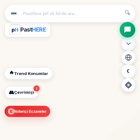
🔍
Past
HERE
p
H
☾
🔥
Trend Konumlar
1
👥
Çevrimiçi
📍
E
Nöbetçi Eczaneler
Konum İzni Gerekli
Diğer insanları görebilmek için konumunuzu açmalısınız.