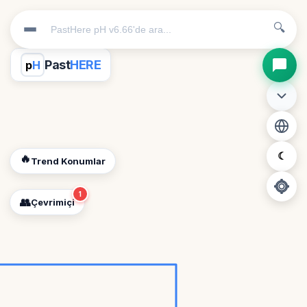
🔍
Past
HERE
p
H
☾
🔥
Trend Konumlar
1
👥
Çevrimiçi
📍
Konum İzni Gerekli
Diğer insanları görebilmek için konumunuzu açmalısınız.