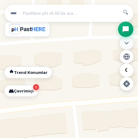
🔍
Past
HERE
p
H
☾
🔥
Trend Konumlar
1
👥
Çevrimiçi
📍
Konum İzni Gerekli
Diğer insanları görebilmek için konumunuzu açmalısınız.