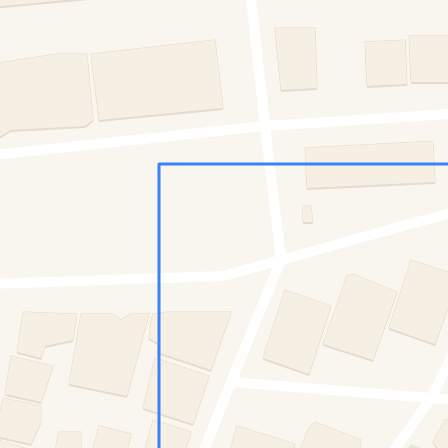
Konumumu Bul
0 İnsan
23 Bot