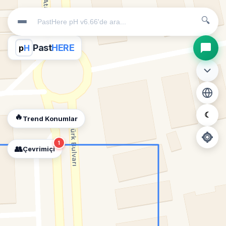
🔍
Past
HERE
p
H
☾
🔥
Trend Konumlar
1
👥
Çevrimiçi
📍
Konum İzni Gerekli
Diğer insanları görebilmek için konumunuzu açmalısınız.