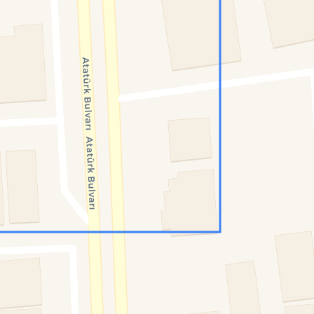
Konumumu Bul
0 İnsan
12 Bot