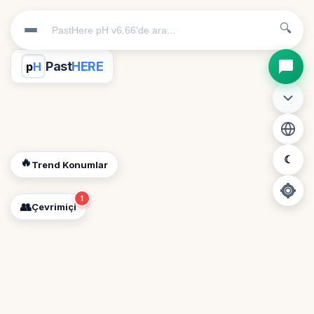
🔍
Past
HERE
p
H
☾
🔥
Trend Konumlar
1
👥
Çevrimiçi
📍
Konum İzni Gerekli
Diğer insanları görebilmek için konumunuzu açmalısınız.