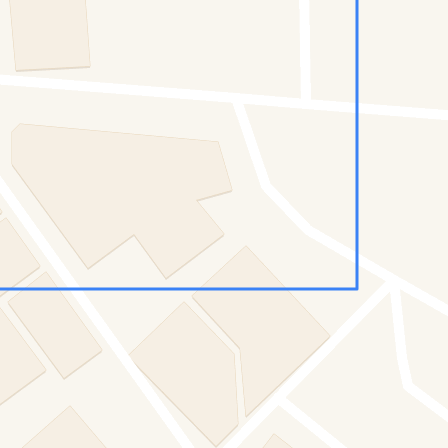
Konumumu Bul
0 İnsan
19 Bot