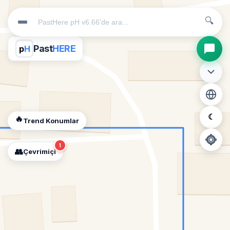
🔍
Past
HERE
p
H
☾
🔥
Trend Konumlar
1
👥
Çevrimiçi
📍
Konum İzni Gerekli
Diğer insanları görebilmek için konumunuzu açmalısınız.