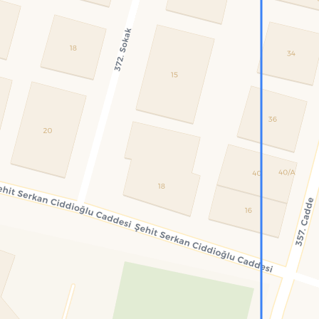
Konumumu Bul
0 İnsan
31 Bot