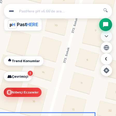
🔍
Past
HERE
p
H
☾
🔥
Trend Konumlar
1
👥
Çevrimiçi
📍
E
Nöbetçi Eczaneler
Konum İzni Gerekli
Diğer insanları görebilmek için konumunuzu açmalısınız.