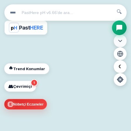
🔍
Past
HERE
p
H
☾
🔥
Trend Konumlar
1
👥
Çevrimiçi
📍
E
Nöbetçi Eczaneler
Konum İzni Gerekli
Diğer insanları görebilmek için konumunuzu açmalısınız.