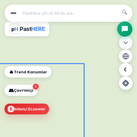
🔍
Past
HERE
p
H
☾
🔥
Trend Konumlar
1
👥
Çevrimiçi
📍
E
Nöbetçi Eczaneler
Konum İzni Gerekli
Diğer insanları görebilmek için konumunuzu açmalısınız.