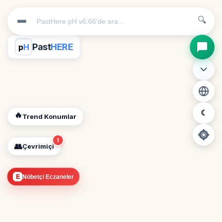
🔍
Past
HERE
p
H
☾
🔥
Trend Konumlar
1
👥
Çevrimiçi
📍
E
Nöbetçi Eczaneler
Konum İzni Gerekli
Diğer insanları görebilmek için konumunuzu açmalısınız.