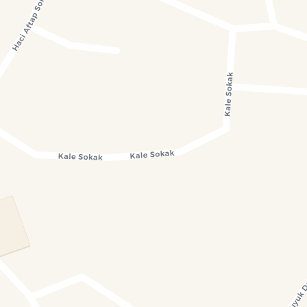
Konumumu Bul
0 İnsan
26 Bot