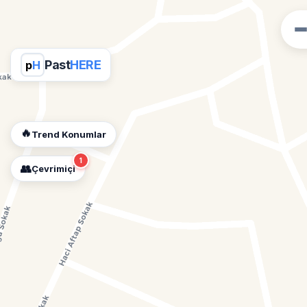
Past
HERE
p
H
🔥
Trend Konumlar
1
👥
Çevrimiçi
📍
Konum İzni Gerekli
Diğer insanları görebilmek için konumunuzu
açmalısınız.