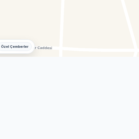
Özel Çemberler
Mesire Alanı
zi