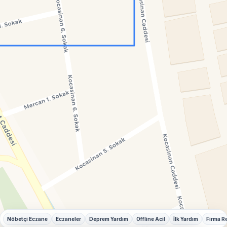
Nöbetçi Eczane
Eczaneler
Deprem Yardım
Offline Acil
İlk Yardım
Firma R