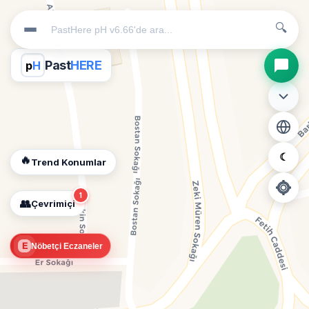
🔍
Past
HERE
p
H
☾
🔥
Trend Konumlar
1
👥
Çevrimiçi
📍
E
Nöbetçi Eczaneler
Konum İzni Gerekli
Diğer insanları görebilmek için konumunuzu açmalısınız.