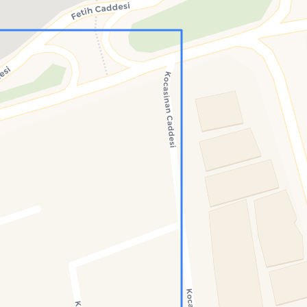
Konumumu Bul
0 İnsan
15 Bot