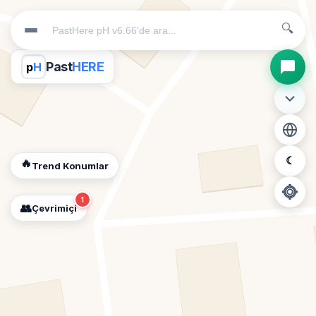
🔍
Past
HERE
p
H
☾
🔥
Trend Konumlar
1
👥
Çevrimiçi
📍
Konum İzni Gerekli
Diğer insanları görebilmek için konumunuzu açmalısınız.