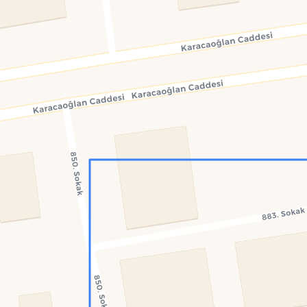
Konumumu Bul
0 İnsan
23 Bot