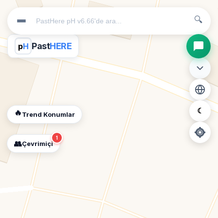
🔍
Past
HERE
p
H
☾
🔥
Trend Konumlar
1
👥
Çevrimiçi
📍
Konum İzni Gerekli
Diğer insanları görebilmek için konumunuzu açmalısınız.