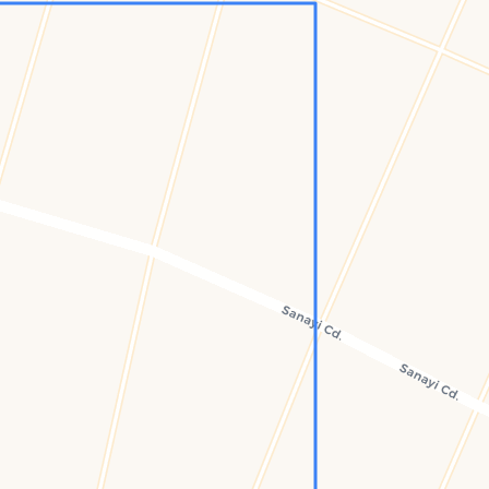
Konumumu Bul
0 İnsan
82 Bot