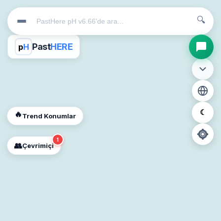
🔍
Past
HERE
p
H
☾
🔥
Trend Konumlar
1
👥
Çevrimiçi
📍
Konum İzni Gerekli
Diğer insanları görebilmek için konumunuzu açmalısınız.